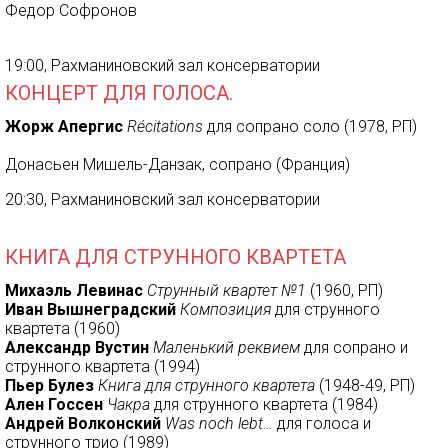
Федор Софронов
19:00, Рахманиновский зал консерватории
КОНЦЕРТ ДЛЯ ГОЛОСА.
Жорж Апергис
Récitations
для сопрано соло (1978, РП)
Донасьен Мишель-Данзак, сопрано (Франция)
20:30, Рахманиновский зал консерватории
КНИГА ДЛЯ СТРУННОГО КВАРТЕТА
Михаэль Левинас
Струнный квартет №1
(1960, РП)
Иван Вышнеградский
Композиция
для струнного
квартета (1960)
Александр Вустин
Маленький реквием
для сопрано и
струнного квартета (1994)
Пьер Булез
Книга для струнного квартета
(1948-49, РП)
Ален Госсен
Чакра
для струнного квартета (1984)
Андрей Волконский
Was noch lebt…
для голоса и
струнного трио (1989)