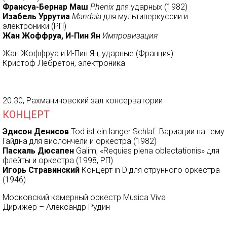
Франсуа-Бернар Ма
ш
Phenix
для ударных (1982)
Изабель Уррутиа
Mandala
для мультиперкуссии и
электроники (РП)
Жан Жоффруа, И-Пин Ян
Импровизация
Жан Жоффруа и И-Пин Ян, ударные (Франция)
Кристоф Лебретон, электроника
20.30, Рахманиновский зал консерватории
КОНЦЕРТ
Эдисон Денисов
Tod ist ein langer Schlaf. Вариации на тему
Гайдна для виолончели и оркестра (1982)
Паскаль Дюсапен
Galim, «Requies plena oblectationis» для
флейты и оркестра (1998, РП)
Игорь Стравинский
Концерт in D для струнного оркестра
(1946)
Московский камерный оркестр Musica Viva
Дирижёр – Александр Рудин