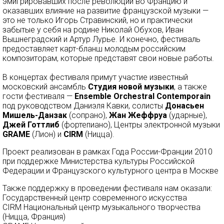
эмигрировавших после революции во Францию и
оказавших влияние на развитие французской музыки —
это не только Игорь Стравинский, но и практически
забытые у себя на родине Николай Обухов, Иван
Вышнеградский и Артур Лурье. И конечно, фестиваль
предоставляет карт-бланш молодым российским
композиторам, которые представят свои новые работы.
В концертах фестиваля примут участие известный
московский ансамбль
Студия новой музыки
, а также
гости фестиваля —
Ensemble Orchestral Contemporain
под руководством Даниэля Кавки, солисты
Донасьен
Мишель-Данзак
(сопрано),
Жан Жеффруа
(ударные),
Джей Готтлиб
(фортепиано), Центры электронной музыки
GRAME
(Лион) и
CIRM
(Ницца).
Проект реализован в рамках Года России-Франции 2010
при поддержке Министерства культуры Российской
Федерации.и Французского культурного центра в Москве
Также поддержку в проведении фестиваля нам оказали:
Государственный центр современного искусства
CIRM Национальный центр музыкального творчества
(Ницца, Франция)