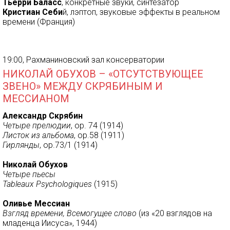
Тьерри Баласc
, конкретные звуки, синтезатор
Кристиан Себи
й, лэптоп, звуковые эффекты в реальном
времени (Франция)
19:00, Рахманиновский зал консерватории
НИКОЛАЙ ОБУХОВ – «ОТСУТСТВУЮЩЕЕ
ЗВЕНО» МЕЖДУ СКРЯБИНЫМ И
МЕССИАНОМ
Александр Скрябин
Четыре прелюдии
, ор. 74 (1914)
Листок из альбома
, ор.58 (1911)
Гирлянды
, ор.73/1 (1914)
Николай Обухов
Четыре пьесы
Tableaux Psychologiques
(1915)
Оливье Мессиан
Взгляд времени, Всемогущее слово
(из «20 взглядов на
младенца Иисуса», 1944)