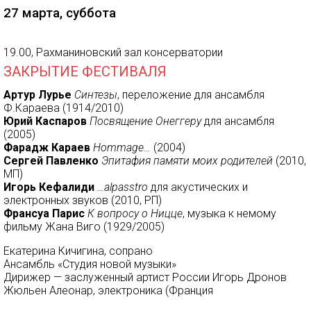
27 марта, суббота
19.00, Рахманиновский зал консерватории
ЗАКРЫТИЕ ФЕСТИВАЛЯ
Артур Лурье
Синтезы
, переложение для ансамбля
Ф.Караева (1914/2010)
Юрий Каспаров
Посвящение Онеггеру
для ансамбля
(2005)
Фарадж Караев
Hommage…
(2004)
Сергей Павленко
Эпитафия памяти моих родителей
(2010,
МП)
Игорь Кефалиди
…alpasstro
для акустических и
электронных звуков (2010, РП)
Франсуа Пари
с
К вопросу о Ницце
, музыка к немому
фильму Жана Виго (1929/2005)
Екатерина Кичигина, сопрано
Ансамбль «Студия новой музыки»
Дирижер — заслуженный артист России Игорь Дронов
Жюльен Алеонар, электроника (Франция