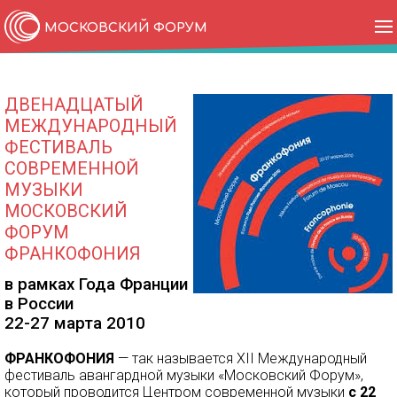
ПАРТНЁРЫ
МОСКОВСКИЙ ФОРУМ
О НАС
Команда
Контакты
СТУДИЯ НОВОЙ МУЗЫКИ
ДВЕНАДЦАТЫЙ
МЕЖДУНАРОДНЫЙ
ФЕСТИВАЛЬ
СОВРЕМЕННОЙ
МУЗЫКИ
МОСКОВСКИЙ
ФОРУМ
ФРАНКОФОНИЯ
в рамках Года Франции
в России
22-27 марта 2010
ФРАНКОФОНИЯ
— так называется XII Международный
фестиваль авангардной музыки «Московский Форум»,
который проводится Центром современной музыки
с
22