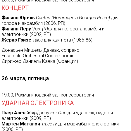
КОНЦЕРТ
Филипп Юрель
Cantus (Hommage à Georges Perec)
для
голоса и ансамбля (2006, РП)
Филипп Леру
Voix (R)ex
для голоса, ансамбля и
электроники (2002, РП)
Жерар Гризе
Talea
для квинтета (1985-86)
Донасьен Мишель-Данзак, сопрано
Ensemble Orchestral Contemporain
Дирижер Даниэль Кавка (Франция)
26 марта, пятница
19.00, Рахманиновский зал консерватории
УДАРНАЯ ЭЛЕКТРОНИКА
Пьер Ален
Жаффрену For One
для ударных, видео и
электроники (2009, РП)
Мартен Маталон
Trace IV
для маримбы и электроники
(2006, РП)