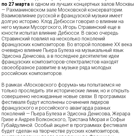
по 27 марта
в одном из лучших концертных залов Москвы
— Рахманиновском зале Московской консерватории.
Взаимовлияние русской и французской музыки имеет
долгую историю. Клод Дебюсси говорил о влиянии на
него музыки Мусоргского, Игорь Стравинский еще в
юности испытал влияние Дебюсси. В свою очередь
Стравинский повлиял на несколько поколений
французских композиторов. Во второй половине ХХ века
очевидно влияние Пьера Булеза на музыкальный язык
Эдисона Денисова, а в последнее десятилетие идеи
французских композиторов-спектралистов находят
своеобразное развитие в музыке ряда молодых
российских композиторов.
В рамках «Московского форума» мы попытаемся не
только проследить эти исторические линии, но и открыть
совершенно неожиданные новые связи. В программах
фестиваля будут исполнены сочинения лидеров
французского и российского авангарда разных
поколений — Пьера Булеза и Эдисона Денисова, Жерара
Гризе и Андрея Волконского, Тристана Мюрая и Софьи
Губайдулиной. Особый акцент в программах фестиваля
будет сделан на творчестве русских композиторов,