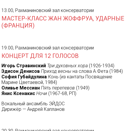
13.00, Рахманиновский зал консерватории
МАСТЕР-КЛАСС ЖАН ЖОФФРУА, УДАРНЫЕ
(ФРАНЦИЯ)
19.00, Рахманиновский зал консерватории
КОНЦЕРТ ДЛЯ 12 ГОЛОСОВ
Игорь Стравинский
Три духовных хора
(1926-1934)
Эдисон Денисов
Приход весны
на слова А.Фета (1984)
София Губайдулина
Конь
(из кантаты Посвящение
Марине Цветаевой, 1984)
Оливье Мессиан
Пять перепевов
(1949)
Янис Ксенакис
Ночи
(1967-68, РП)
Вокальный ансамбль ЭЙДОС
Дирижёр — Андрей Капланов
20.30, Рахманиновский зал консерватории